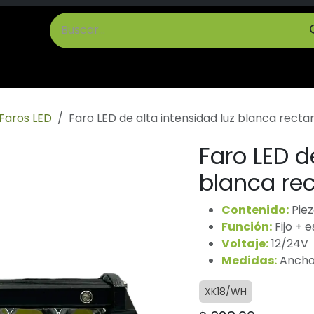
cto
Términos y Condiciones
Faros LED
Faro LED de alta intensidad luz blanca recta
Faro LED d
blanca re
Contenido:
Piez
Función:
Fijo + 
Voltaje:
12/24V
Medidas:
Ancho:
XK18/WH