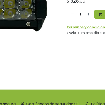
$
328.00
Términos y condicion
Envío:
El mismo día si e
a segura
Certificados de seguridad SSL
Polític