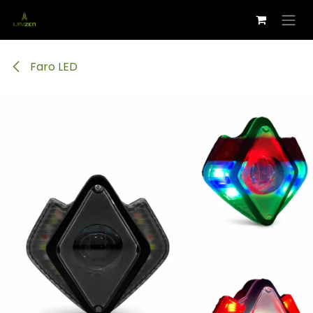
Ir al contenido
Faro LED