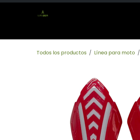
Ir al contenido
Inicio
Tienda
Socio mayorista
Conta
Todos los productos
Línea para moto