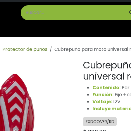
cto
Términos y Condiciones
Protector de puños
Cubrepuño para moto universal r
Cubrepuñ
universal 
Contenido:
Par
Función:
Fijo + 
Voltaje:
12V
Incluye materia
ZXDCOVER/RD