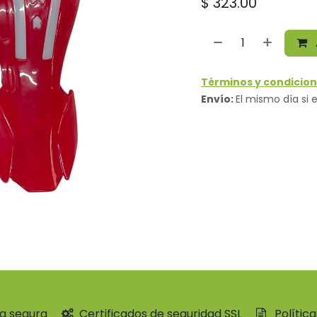
$
323.00
Términos y condicion
Envío:
El mismo día si e
a segura
Certificados de seguridad SSL
Polític