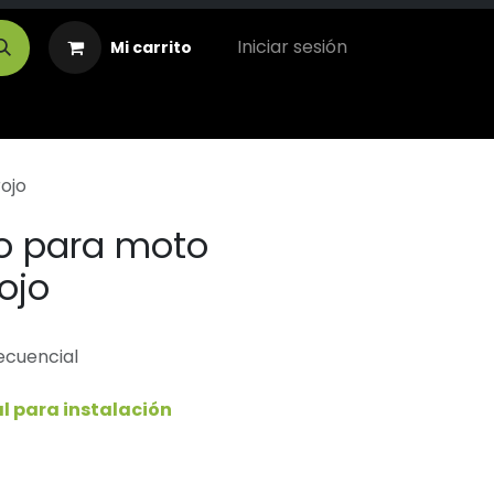
Iniciar sesión
Mi carrito
ojo
o para moto
rojo
secuencial
l para instalación