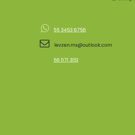
Contácteno
55 3453 6756
levzen.mx@outlook.com
56 1171 3151