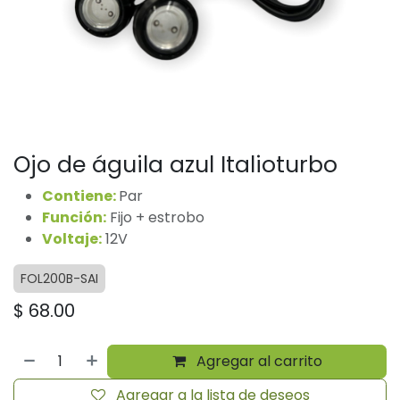
Ojo de águila azul Italioturbo
Contiene:
Par
Función:
Fijo + estrobo
Voltaje:
12V
FOL200B-SAI
$
68.00
Agregar al carrito
Agregar a la lista de deseos