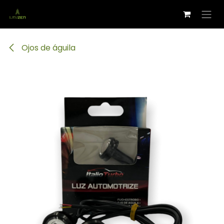
Ir al contenido
Ojos de águila