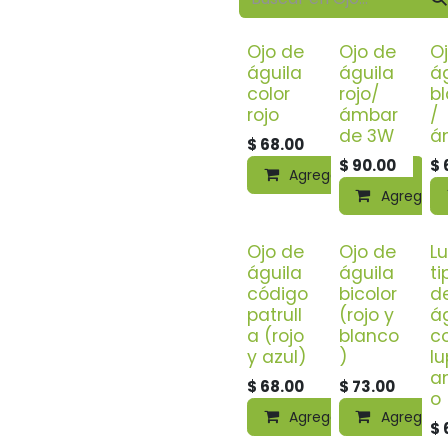
Ojo de
Ojo de
O
águila
águila
á
color
rojo/
b
rojo
ámbar
/
de 3W
á
$
68.00
$
90.00
$
Agregar al carrito
Agregar a
Ojo de
Ojo de
Lu
águila
águila
ti
código
bicolor
d
patrull
(rojo y
á
a (rojo
blanco
c
y azul)
)
l
am
$
68.00
$
73.00
o
Agregar al carrito
Agregar a
$