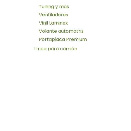
Tuning y más
Ventiladores
Vinil Laminex
Volante automotriz
Portaplaca Premium
Línea para camión
Antenas
Copa y capuchón
Espejos
Perillas para volante
Pistolas de aire
Plafón para camión
Línea para moto
Accesorios para moto
Alarmas