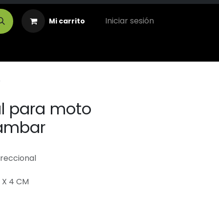
Iniciar sesión
Mi carrito
r
al para moto
 ámbar
ireccional
 X 4 CM