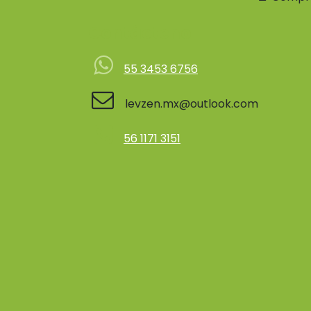
Contácteno
55 3453 6756
levzen.mx@outlook.com
56 1171 3151