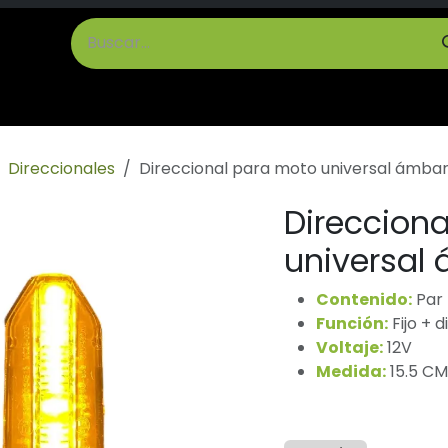
cto
Términos y Condiciones
Direccionales
Direccional para moto universal ámba
Direccion
universal
Contenido:
Par
Función:
Fijo + d
Voltaje:
12V
Medida:
15.5 CM