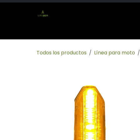
Ir al contenido
Inicio
Tienda
Socio mayorista
Conta
Todos los productos
Línea para moto