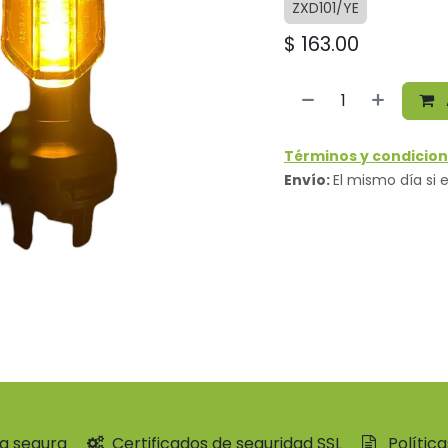
ZXD101/YE
$
163.00
Términos y condicion
Envío:
El mismo día si e
a segura
Certificados de seguridad SSL
Polític