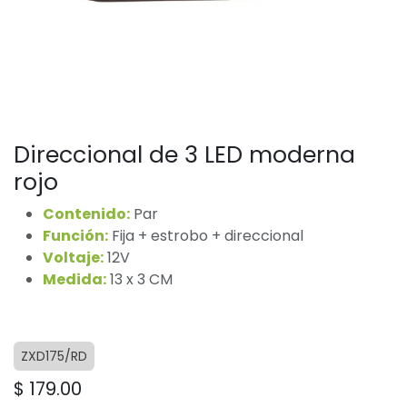
Direccional de 3 LED moderna
rojo
Contenido:
Par
Función:
Fija + estrobo + direccional
Voltaje:
12V
Medida:
13 x 3 CM
ZXD175/RD
$
179.00